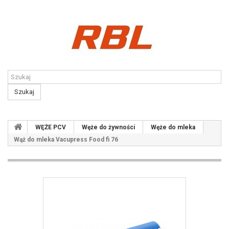
Kontakt
Szukaj
WĘŻE PCV
Węże do żywności
Węże do mleka
Wąż do mleka Vacupress Food fi 76