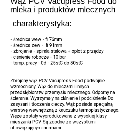
Wąż PCV Vacupress Food do
mleka i produktów mlecznych
charakterystyka:
- średnica wew - fi 76mm
- średnica zew - fi 91mm
- zbrojenie - spirala stalowa + oplot z przędzy
- ciśnienie robocze - 10 bar
- temp. pracy - 0d - 25stC do 80stC
Zbrojony wąż PCV Vacupress Food podwójnie
wzmocniony. Wąż do mleczarni i innych
przedsiębiorstw przemysłu mlecznego. Odporny na
ścieranie. Wytrzymały na ciśnienie i podciśnienie.Do
zasysani i tłoczenia cieczy. Wąż posiada specjalną
warstwę wewnętrzną z kauczuku termoplastycznego.
Węże zostały wyprodukowane z wysokiej klasy
mieszanki PCV. Są zgodne ze wszystkimi
obowiązującymi normami.