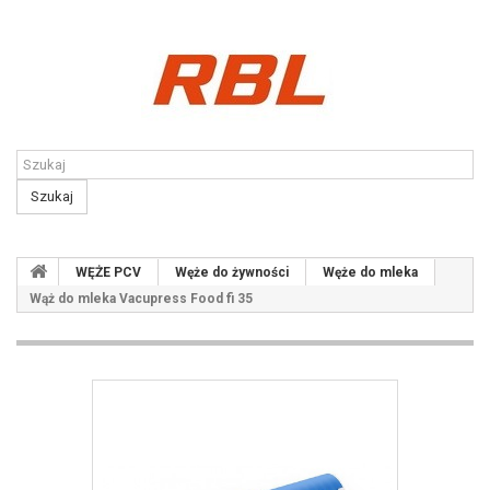
Kontakt
Szukaj
WĘŻE PCV
Węże do żywności
Węże do mleka
Wąż do mleka Vacupress Food fi 35