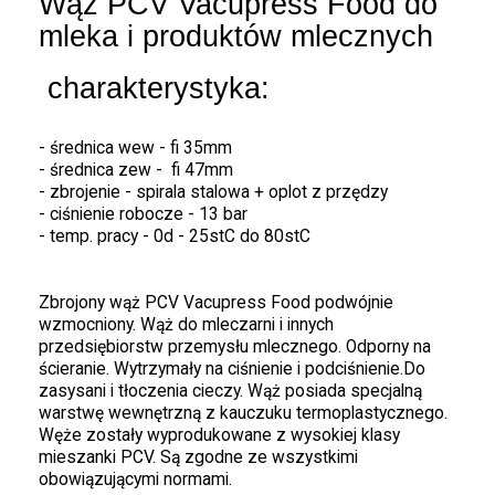
Wąż PCV Vacupress Food do
mleka i produktów mlecznych
charakterystyka:
- średnica wew - fi 35mm
- średnica zew - fi 47mm
- zbrojenie - spirala stalowa + oplot z przędzy
- ciśnienie robocze - 13 bar
- temp. pracy - 0d - 25stC do 80stC
Zbrojony wąż PCV Vacupress Food podwójnie
wzmocniony. Wąż do mleczarni i innych
przedsiębiorstw przemysłu mlecznego. Odporny na
ścieranie. Wytrzymały na ciśnienie i podciśnienie.Do
zasysani i tłoczenia cieczy. Wąż posiada specjalną
warstwę wewnętrzną z kauczuku termoplastycznego.
Węże zostały wyprodukowane z wysokiej klasy
mieszanki PCV. Są zgodne ze wszystkimi
obowiązującymi normami.